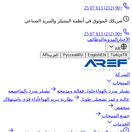
+90 (212) 613 07 25
شريكك الموثوق في أنظمة التشيلر والتبريد الصناعي
+90 (212) 613 07 25
الأخبار
المدونة
الوظائف
AR
TR
Türkçe
EN
English
RU
Русский
العربية
AR
الشركة
المنتجات
تشيلر مبرد بالهواء
حلول فعالة ومدمجة
تشيلر مبرد بالماء
سعة
عالية وعمر تشغيلي طويل
بطارية تبريد الهواء
أداء قوي واستهلاك
منخفض
جميع المنتجات
الخدمات