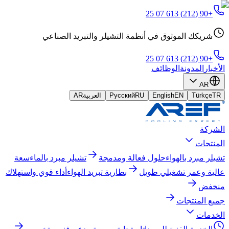
+90 (212) 613 07 25
شريكك الموثوق في أنظمة التشيلر والتبريد الصناعي
+90 (212) 613 07 25
الأخبار
المدونة
الوظائف
AR
TR
Türkçe
EN
English
RU
Русский
العربية
AR
الشركة
المنتجات
تشيلر مبرد بالهواء
حلول فعالة ومدمجة
تشيلر مبرد بالماء
سعة
عالية وعمر تشغيلي طويل
بطارية تبريد الهواء
أداء قوي واستهلاك
منخفض
جميع المنتجات
الخدمات